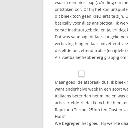
waarin een otoscoop (zo’n ding om mee 
ontstoken oor. Of hij het kon uitspuit
dit bleek toch geen KNO-arts te zijn. Op
basically voor álles antibiotica). Ik we
eerste instituut gebeld, en ja, vrijdag k
Dat was vandaag. Aldaar aangekomen k
verbazing hingen daar ontzettend veel 
dezelfde ontzettend trotse (en ijdele)
Als voetballiefhebber erg grappig om t
Maar goed, de afspraak dus. Ik bleek 
want anderhalve week in een soort watt
Italiaans beter dan het mijne en was d
arts vertelde zij dat ik toch bij hem 
Rapolano Terme, 25 km ten Oosten van
Huh?!
We begrepen het goed. Hij werkte daar