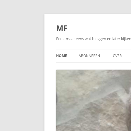
Ga
naar
de
MF
inhoud
Eerst maar eens wat bloggen en later kijk
HOME
ABONNEREN
OVER