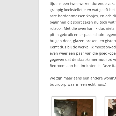
tijdens een twee weken durende vakan
grappig kookstelletje en wat geeft he
rare borden/messen/kopjes, en ach di
beginnen dit soort zaken nu toch wat t
rotzooi. Met die oven kan ik dus niets
pit in gebruik en er past schuin tege
buigen door, glazen breken, en gister
Komt dus bij de werkelijk moesson-ac
even weer een paar van die goedkope 
gegeven dat de slaapkamermuur zó vo
Bedroom aan het inrichten is. Deze Ita
We zijn maar eens een andere woning g
buurdorp waarin een écht huis.)