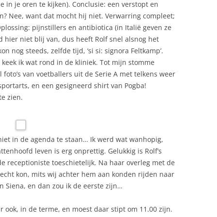
in je oren te kijken). Conclusie: een verstopt en
en? Nee, want dat mocht hij niet. Verwarring compleet;
lossing: pijnstillers en antibiotica (in Italië geven ze
rd hier niet blij van, dus heeft Rolf snel alsnog het
on nog steeds, zelfde tijd, ‘si si: signora Feltkamp’.
eek ik wat rond in de kliniek. Tot mijn stomme
foto’s van voetballers uit de Serie A met telkens weer
 sportarts, en een gesigneerd shirt van Pogba!
e zien.
niet in de agenda te staan… Ik werd wat wanhopig,
enhoofd leven is erg onprettig. Gelukkig is Rolf’s
e receptioniste toeschietelijk. Na haar overleg met de
terecht kon, mits wij achter hem aan konden rijden naar
 Siena, en dan zou ik de eerste zijn…
 ook, in de terme, en moest daar stipt om 11.00 zijn.