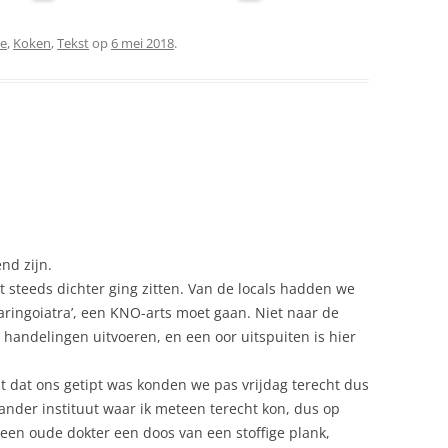
ie
,
Koken
,
Tekst
op
6 mei 2018
.
end zijn.
t steeds dichter ging zitten. Van de locals hadden we
aringoiatra’, een KNO-arts moet gaan. Niet naar de
handelingen uitvoeren, en een oor uitspuiten is hier
ut dat ons getipt was konden we pas vrijdag terecht dus
ander instituut waar ik meteen terecht kon, dus op
en oude dokter een doos van een stoffige plank,