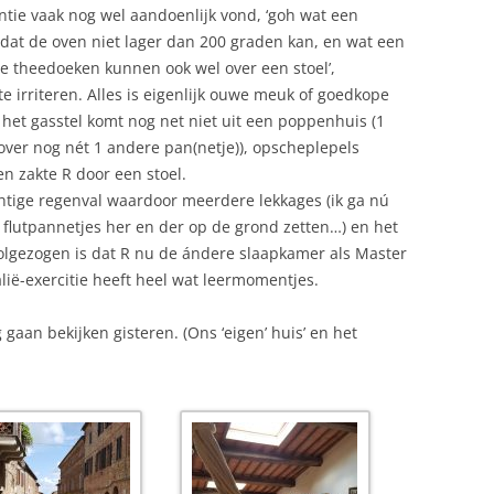
tie vaak nog wel aandoenlijk vond, ‘goh wat een
t dat de oven niet lager dan 200 graden kan, en wat een
e theedoeken kunnen ook wel over een stoel’,
e irriteren. Alles is eigenlijk ouwe meuk of goedkope
, het gasstel komt nog net niet uit een poppenhuis (1
nover nog nét 1 andere pan(netje)), opscheplepels
en zakte R door een stoel.
htige regenval waardoor meerdere lekkages (ik ga nú
flutpannetjes her en der op de grond zetten…) en het
lgezogen is dat R nu de ándere slaapkamer als Master
lië-exercitie heeft heel wat leermomentjes.
aan bekijken gisteren. (Ons ‘eigen’ huis’ en het