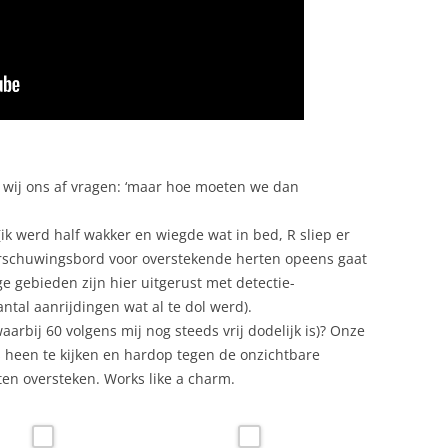
 wij ons af vragen: ‘maar hoe moeten we dan
(ik werd half wakker en wiegde wat in bed, R sliep er
arschuwingsbord voor overstekende herten opeens gaat
ge gebieden zijn hier uitgerust met detectie-
tal aanrijdingen wat al te dol werd).
arbij 60 volgens mij nog steeds vrij dodelijk is)? Onze
s heen te kijken en hardop tegen de onzichtbare
en oversteken. Works like a charm.