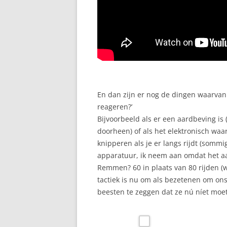
En dan zijn er nog de dingen waarvan
reageren?’
Bijvoorbeeld als er een aardbeving is 
doorheen) of als het elektronisch wa
knipperen als je er langs rijdt (sommi
apparatuur, ik neem aan omdat het aan
Remmen? 60 in plaats van 80 rijden (wa
tactiek is nu om als bezetenen om on
beesten te zeggen dat ze nú níet moet