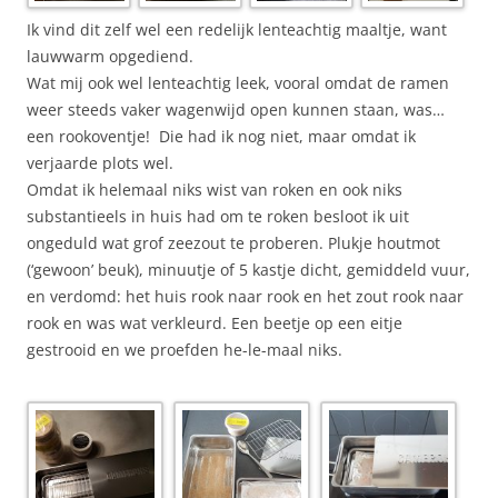
Ik vind dit zelf wel een redelijk lenteachtig maaltje, want
lauwwarm opgediend.
Wat mij ook wel lenteachtig leek, vooral omdat de ramen
weer steeds vaker wagenwijd open kunnen staan, was…
een rookoventje! Die had ik nog niet, maar omdat ik
verjaarde plots wel.
Omdat ik helemaal niks wist van roken en ook niks
substantieels in huis had om te roken besloot ik uit
ongeduld wat grof zeezout te proberen. Plukje houtmot
(‘gewoon’ beuk), minuutje of 5 kastje dicht, gemiddeld vuur,
en verdomd: het huis rook naar rook en het zout rook naar
rook en was wat verkleurd. Een beetje op een eitje
gestrooid en we proefden he-le-maal niks.