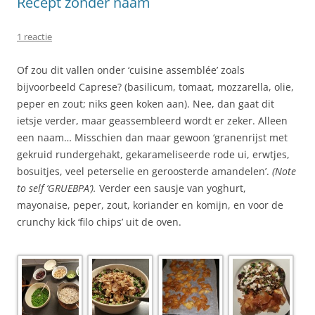
Recept zonder naam
1 reactie
Of zou dit vallen onder ‘cuisine assemblée’ zoals
bijvoorbeeld Caprese? (basilicum, tomaat, mozzarella, olie,
peper en zout; niks geen koken aan). Nee, dan gaat dit
ietsje verder, maar geassembleerd wordt er zeker. Alleen
een naam… Misschien dan maar gewoon ‘granenrijst met
gekruid rundergehakt, gekarameliseerde rode ui, erwtjes,
bosuitjes, veel peterselie en geroosterde amandelen’.
(Note
to self ‘GRUEBPA’).
Verder een sausje van yoghurt,
mayonaise, peper, zout, koriander en komijn, en voor de
crunchy kick ‘filo chips’ uit de oven.