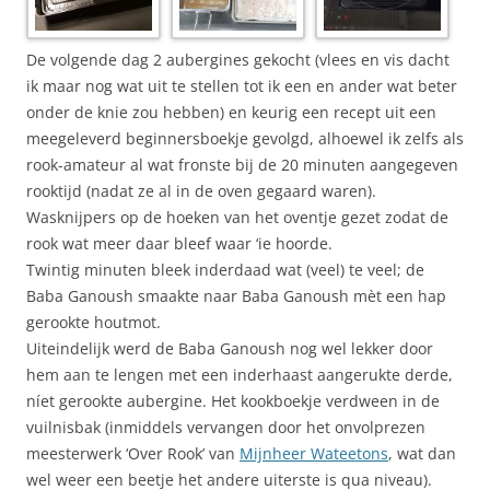
De volgende dag 2 aubergines gekocht (vlees en vis dacht
ik maar nog wat uit te stellen tot ik een en ander wat beter
onder de knie zou hebben) en keurig een recept uit een
meegeleverd beginnersboekje gevolgd, alhoewel ik zelfs als
rook-amateur al wat fronste bij de 20 minuten aangegeven
rooktijd (nadat ze al in de oven gegaard waren).
Wasknijpers op de hoeken van het oventje gezet zodat de
rook wat meer daar bleef waar ‘ie hoorde.
Twintig minuten bleek inderdaad wat (veel) te veel; de
Baba Ganoush smaakte naar Baba Ganoush mèt een hap
gerookte houtmot.
Uiteindelijk werd de Baba Ganoush nog wel lekker door
hem aan te lengen met een inderhaast aangerukte derde,
níet gerookte aubergine. Het kookboekje verdween in de
vuilnisbak (inmiddels vervangen door het onvolprezen
meesterwerk ‘Over Rook’ van
Mijnheer Wateetons
, wat dan
wel weer een beetje het andere uiterste is qua niveau).