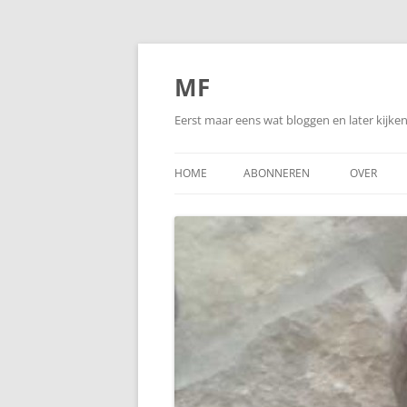
Ga
naar
de
MF
inhoud
Eerst maar eens wat bloggen en later kijk
HOME
ABONNEREN
OVER