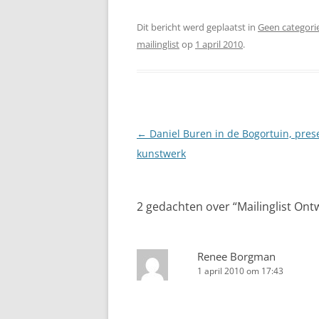
Dit bericht werd geplaatst in
Geen categori
mailinglist
op
1 april 2010
.
Berichtnavigatie
←
Daniel Buren in de Bogortuin, pres
kunstwerk
2 gedachten over “
Mailinglist On
Renee Borgman
1 april 2010 om 17:43