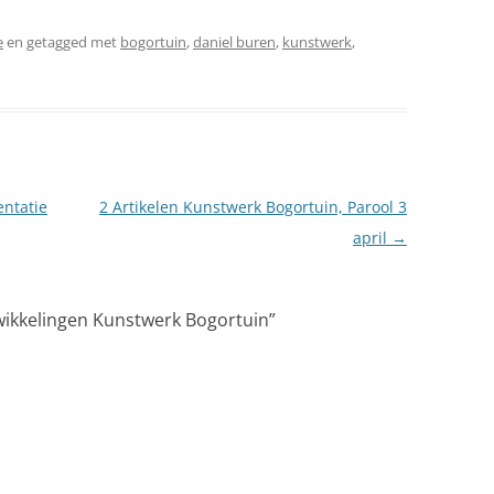
e
en getagged met
bogortuin
,
daniel buren
,
kunstwerk
,
entatie
2 Artikelen Kunstwerk Bogortuin, Parool 3
april
→
twikkelingen Kunstwerk Bogortuin
”