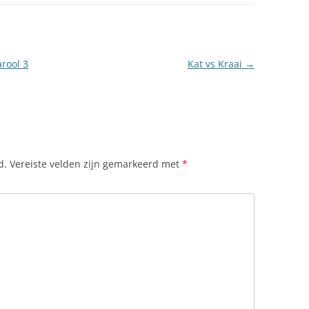
rool 3
Kat vs Kraai
→
d.
Vereiste velden zijn gemarkeerd met
*