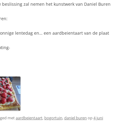
te beslissing zal nemen het kunstwerk van Daniel Buren
ren:
onnige lentedag en… een aardbeientaart van de plaat
oting-
gged met
aardbeientaart
,
bogortuin
,
daniel buren
op
4 juni