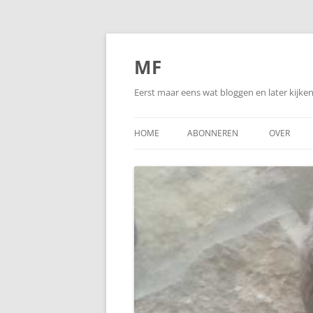
Ga
naar
de
MF
inhoud
Eerst maar eens wat bloggen en later kijk
HOME
ABONNEREN
OVER