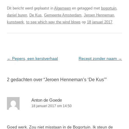
Dit bericht werd geplaatst in
Algemeen
en getagged met
bogortuin
,
daniel buren
,
De Kus
,
Gemeente Amsterdam
,
Jeroen Henneman
,
kunstwerk
,
to see which way the wind blows
op
18 januari 2017
.
Berichtnavigatie
←
Pepers, een kerstverhaal
Recept zonder naam
→
2 gedachten over “
Jeroen Henneman’s ‘De Kus’
”
Anton de Goede
18 januari 2017 om 14:50
Goed werk. Zou niet misstaan in de Bogortuin. Ik steun de