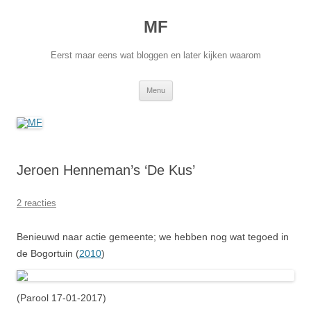
Ga
naar
MF
de
inhoud
Eerst maar eens wat bloggen en later kijken waarom
Menu
Jeroen Henneman’s ‘De Kus’
2 reacties
Benieuwd naar actie gemeente; we hebben nog wat tegoed in
de Bogortuin (
2010
)
(Parool 17-01-2017)