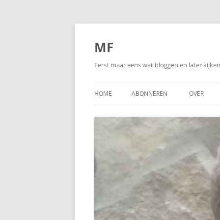
Ga
naar
de
MF
inhoud
Eerst maar eens wat bloggen en later kijk
HOME
ABONNEREN
OVER