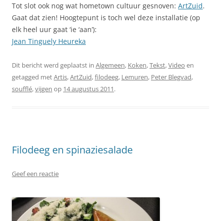
Tot slot ook nog wat hometown cultuur gesnoven:
ArtZuid
.
Gaat dat zien! Hoogtepunt is toch wel deze installatie (op
elk heel uur gaat ‘ie ‘aan’):
Jean Tinguely Heureka
Dit bericht werd geplaatst in
Algemeen
,
Koken
,
Tekst
,
Video
en
getagged met
Artis
,
ArtZuid
,
filodeeg
,
Lemuren
,
Peter Blegvad
,
soufflé
,
vijgen
op
14 augustus 2011
.
Filodeeg en spinaziesalade
Geef een reactie