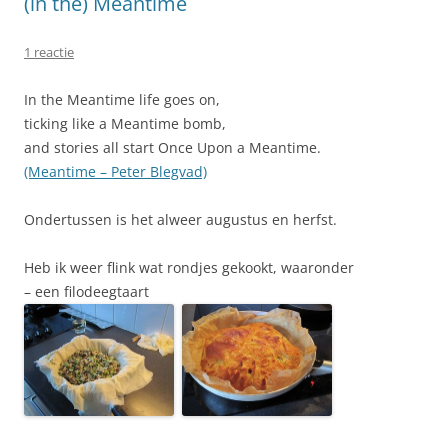
(in the) Meantime
1 reactie
In the Meantime life goes on,
ticking like a Meantime bomb,
and stories all start Once Upon a Meantime.
(Meantime – Peter Blegvad)
Ondertussen is het alweer augustus en herfst.
Heb ik weer flink wat rondjes gekookt, waaronder
– een filodeegtaart