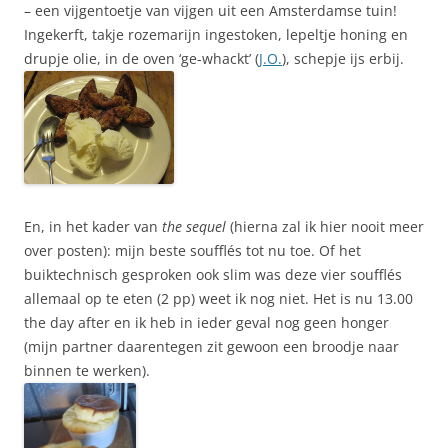
– een vijgentoetje van vijgen uit een Amsterdamse tuin!
Ingekerft, takje rozemarijn ingestoken, lepeltje honing en
drupje olie, in de oven ‘ge-whackt’ (
J.O.
), schepje ijs erbij.
En, in het kader van
the sequel
(hierna zal ik hier nooit meer
over posten): mijn beste soufflés tot nu toe. Of het
buiktechnisch gesproken ook slim was deze vier soufflés
allemaal op te eten (2 pp) weet ik nog niet. Het is nu 13.00
the day after en ik heb in ieder geval nog geen honger
(mijn partner daarentegen zit gewoon een broodje naar
binnen te werken).