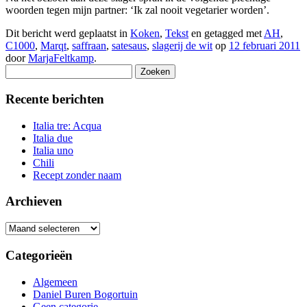
woorden tegen mijn partner: ‘Ik zal nooit vegetarier worden’.
Dit bericht werd geplaatst in
Koken
,
Tekst
en getagged met
AH
,
C1000
,
Marqt
,
saffraan
,
satesaus
,
slagerij de wit
op
12 februari 2011
door
MarjaFeltkamp
.
Zoeken
naar:
Recente berichten
Italia tre: Acqua
Italia due
Italia uno
Chili
Recept zonder naam
Archieven
Archieven
Categorieën
Algemeen
Daniel Buren Bogortuin
Geen categorie