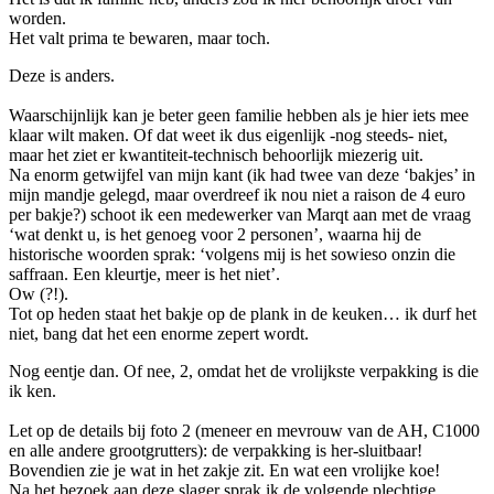
worden.
Het valt prima te bewaren, maar toch.
Deze is anders.
Waarschijnlijk kan je beter geen familie hebben als je hier iets mee
klaar wilt maken. Of dat weet ik dus eigenlijk -nog steeds- niet,
maar het ziet er kwantiteit-technisch behoorlijk miezerig uit.
Na enorm getwijfel van mijn kant (ik had twee van deze ‘bakjes’ in
mijn mandje gelegd, maar overdreef ik nou niet a raison de 4 euro
per bakje?) schoot ik een medewerker van Marqt aan met de vraag
‘wat denkt u, is het genoeg voor 2 personen’, waarna hij de
historische woorden sprak: ‘volgens mij is het sowieso onzin die
saffraan. Een kleurtje, meer is het niet’.
Ow (?!).
Tot op heden staat het bakje op de plank in de keuken… ik durf het
niet, bang dat het een enorme zepert wordt.
Nog eentje dan. Of nee, 2, omdat het de vrolijkste verpakking is die
ik ken.
Let op de details bij foto 2 (meneer en mevrouw van de AH, C1000
en alle andere grootgrutters): de verpakking is her-sluitbaar!
Bovendien zie je wat in het zakje zit. En wat een vrolijke koe!
Na het bezoek aan deze slager sprak ik de volgende plechtige