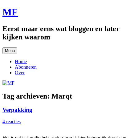
Ga
MF
naar
de
inhoud
Eerst maar eens wat bloggen en later
kijken waarom
Menu
Home
Abonneren
Over
Tag archieven:
Marqt
Verpakking
4 reacties
Het is dat ik familie heb, anders zou ik hier behoorlijk droef van