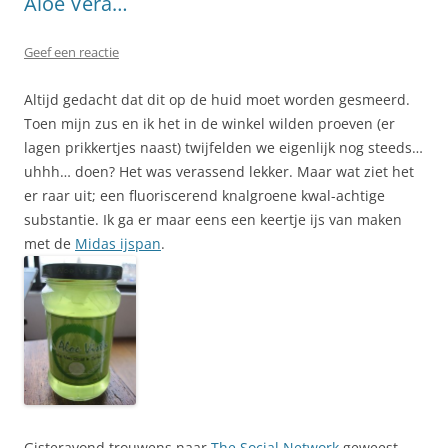
Aloe Vera…
Geef een reactie
Altijd gedacht dat dit op de huid moet worden gesmeerd.
Toen mijn zus en ik het in de winkel wilden proeven (er
lagen prikkertjes naast) twijfelden we eigenlijk nog steeds…
uhhh… doen? Het was verassend lekker. Maar wat ziet het
er raar uit; een fluoriscerend knalgroene kwal-achtige
substantie. Ik ga er maar eens een keertje ijs van maken
met de
Midas ijspan
.
Gisteravond trouwens naar
The Social Network
geweest