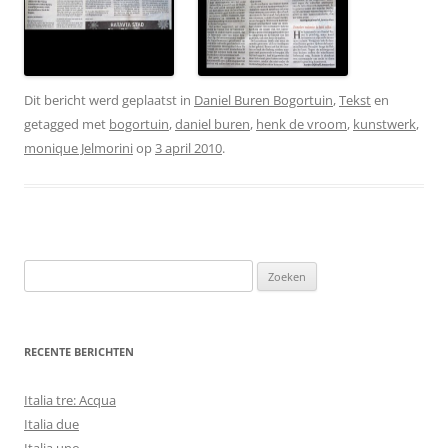
Dit bericht werd geplaatst in
Daniel Buren Bogortuin
,
Tekst
en
getagged met
bogortuin
,
daniel buren
,
henk de vroom
,
kunstwerk
,
monique Jelmorini
op
3 april 2010
.
Zoeken
naar:
RECENTE BERICHTEN
Italia tre: Acqua
Italia due