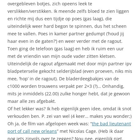
overgebleven botjes, zich opeens leek te
verslikken/verstikken. Ik meende zelfs bloed te zien liggen
en richte mij dus een tijdje op poes (gas laag), die
uiteindelijk weer hard begon te spinnen, dus het scheen
mee te vallen. Poes in kamer partner gedumpt (‘houd jij
haar even in de gaten?’) en weer verder met de ragout.
Toen ging de telefoon (gas laag) en heb ik ruim een uur
met de vriendin van mijn oude vader zitten kletsen.
Uiteindelijk de ragout afgemaakt met door mijn partner ipv
bladpeterselie gekocht selderijblad (even proeven, niks mis
mee, ‘hop’ in de ragout). De bladerdeegbakjes van de
c1000 worden trouwens verpakt per 2×3 (?)… Onhandig,
mits je inmiddels (22.00) zulke honger hebt, dat je gewoon
maar alle zes afgebakt.
Of het lekker was? Ik heb eigenlijk geen idee, omdat ik snot
verkouden ben. P. zei van wel (4 keer… makes you wonder;)
Oh ja, de film van afgelopen week was: “
the bad lieutenant
port of call new orleans
” met Nicolas Cage. (Heb ik daar
nog iets zinvols over te zeggen? Nou nee, eigenlijk niet.