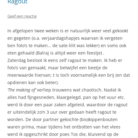
Ragout
Geef een reactie
In afgelopen twee weken is er natuurlijk weer veel gekookt
en gegeten (o.a. verjaardagshapjes waarvan ik vergeten
ben foto’s te maken… de sate-lilit was lekker) en soms ook
eten gehaald (Balraj is altijd weer een feestje) .
Zaterdag besloot ik eens zelf ragout te maken. Ik heb er
foto’s van gemaakt, maar betwijfel een beetje de
meerwaarde hiervan; t is toch voornamelijk een brij (en dat
opdienen kan ook beter).
‘The making of’
verliep trouwens wat chaotisch. Nadat ik
alles had fijngesneden, klaargelegd, pan op het vuur etc.
werd ik door een paar zaken afgeleid, waardoor de ragout
er uiteindelijk zo’n 3 uur over gedaan heeft ragout te
worden. De door partner gekochte (bio)kippenbouten
waren prima, maar tijdens het ontbotten van het vlees
werd ik opgeschrikt door poes Tos die, kluivend op de