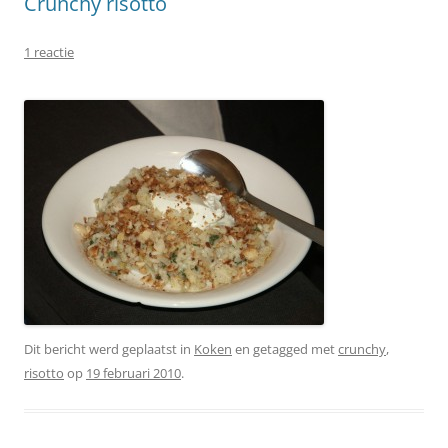
Crunchy risotto
1 reactie
Dit bericht werd geplaatst in
Koken
en getagged met
crunchy
,
risotto
op
19 februari 2010
.