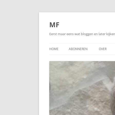
Ga
naar
de
MF
inhoud
Eerst maar eens wat bloggen en later kijk
HOME
ABONNEREN
OVER