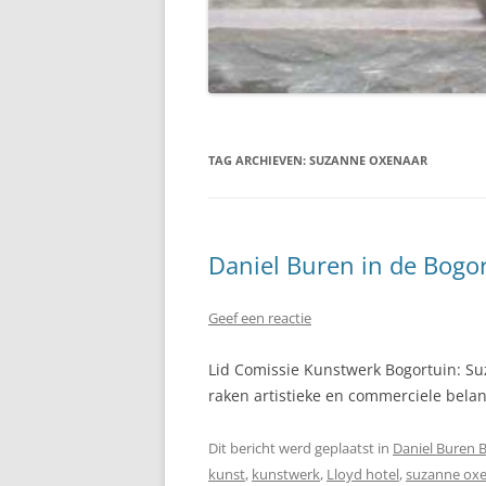
TAG ARCHIEVEN:
SUZANNE OXENAAR
Daniel Buren in de Bogort
Geef een reactie
Lid Comissie Kunstwerk Bogortuin: Suz
raken artistieke en commerciele belan
Dit bericht werd geplaatst in
Daniel Buren 
kunst
,
kunstwerk
,
Lloyd hotel
,
suzanne ox