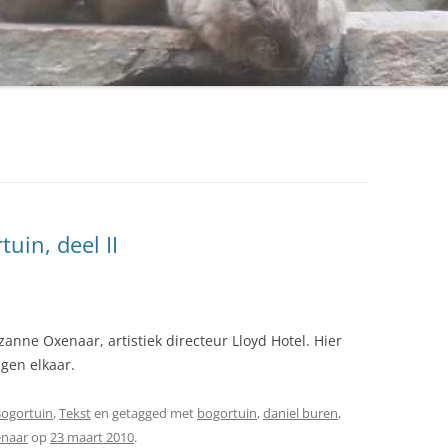
uin, deel II
anne Oxenaar, artistiek directeur Lloyd Hotel. Hier
gen elkaar.
Bogortuin
,
Tekst
en getagged met
bogortuin
,
daniel buren
,
enaar
op
23 maart 2010
.