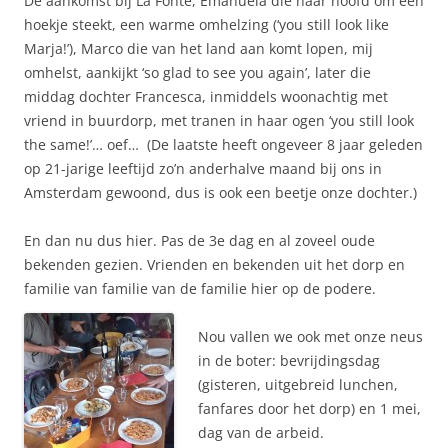
De aankomst bij La Fonte, Emanuela die haar hoofd om een
hoekje steekt, een warme omhelzing (‘you still look like
Marja!’), Marco die van het land aan komt lopen, mij
omhelst, aankijkt ‘so glad to see you again’, later die
middag dochter Francesca, inmiddels woonachtig met
vriend in buurdorp, met tranen in haar ogen ‘you still look
the same!’… oef… (De laatste heeft ongeveer 8 jaar geleden
op 21-jarige leeftijd zo’n anderhalve maand bij ons in
Amsterdam gewoond, dus is ook een beetje onze dochter.)
En dan nu dus hier. Pas de 3e dag en al zoveel oude
bekenden gezien. Vrienden en bekenden uit het dorp en
familie van familie van de familie hier op de podere.
Nou vallen we ook met onze neus
in de boter: bevrijdingsdag
(gisteren, uitgebreid lunchen,
fanfares door het dorp) en 1 mei,
dag van de arbeid.