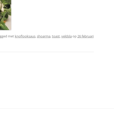
agged met
knoflooksaus
,
shoarma
,
toast
,
veldsla
op
26 februari