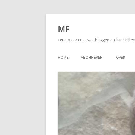
Ga
naar
de
MF
inhoud
Eerst maar eens wat bloggen en later kijk
HOME
ABONNEREN
OVER