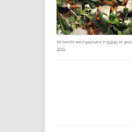
Dit bericht werd geplaatst in
Koken
en get
2010
.