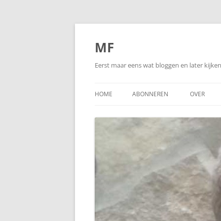
Ga
naar
de
MF
inhoud
Eerst maar eens wat bloggen en later kijk
HOME
ABONNEREN
OVER