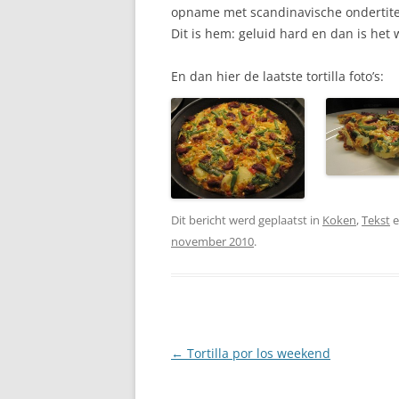
opname met scandinavische ondertite
Dit is hem: geluid hard en dan is het 
En dan hier de laatste tortilla foto’s:
Dit bericht werd geplaatst in
Koken
,
Tekst
e
november 2010
.
Berichtnavigatie
←
Tortilla por los weekend