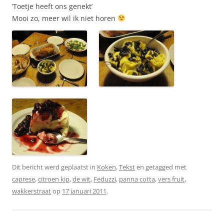
‘Toetje heeft ons genekt’
Mooi zo, meer wil ik niet horen
Dit bericht werd geplaatst in
Koken
,
Tekst
en getagged met
caprese
,
citroen kip
,
de wit
,
Feduzzi
,
panna cotta
,
vers fruit
,
wakkerstraat
op
17 januari 2011
.