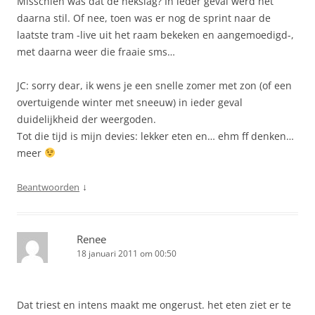
Misschien was dat de nekslag? In ieder geval werd het
daarna stil. Of nee, toen was er nog de sprint naar de
laatste tram -live uit het raam bekeken en aangemoedigd-,
met daarna weer die fraaie sms…
JC: sorry dear, ik wens je een snelle zomer met zon (of een
overtuigende winter met sneeuw) in ieder geval
duidelijkheid der weergoden.
Tot die tijd is mijn devies: lekker eten en… ehm ff denken…
meer
↓
Beantwoorden
Renee
18 januari 2011 om 00:50
Dat triest en intens maakt me ongerust. het eten ziet er te