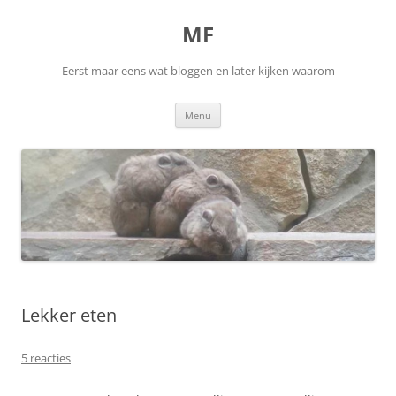
Ga
naar
MF
de
inhoud
Eerst maar eens wat bloggen en later kijken waarom
Menu
Lekker eten
5 reacties