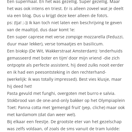
Een supermaal. En het was gezellig. Super gezellig. Maar
het was ook intens en triest. Er is alleen zoveel wat je deelt
via een blog. Dus u krijgt deze keer alleen de foto’s.
ps: (tja! ;-)) Ik kan toch niet laten een beschrijving te geven
van de maaltijd, dus daar komt ‘ie:
Een super caprese met verse zompige mozzarella (Feduzzi,
duur maar lekker), verse tomaatjes en basilicum.
Een biokip (De Wit, Wakkerstraat Amsterdam): ‘onderhuids
gemasseerd met boter en tijm’ door mijn vriend -die zich
ontpopte als perfecte assistent, hij deed zulks nooit eerder
en ik had een peesontsteking in den rechterhand-
(werkelijk: ik was totally impressed). Best vies klusje, maar
hij deed het!
Pasta gevuld met funghi, overgoten met burro e salvia.
Stokbrood van de one-and-only bakker op het Olympiaplein
Toet: Panna cotta met ‘gemengd fruit’ (yep, cliche) maar ook
met kardamom (dat dan weer wel).
Bij elkaar een feestje. De grootste eter van het gezelschap
was zelfs voldaan, of zoals de sms vanuit de tram luidde: