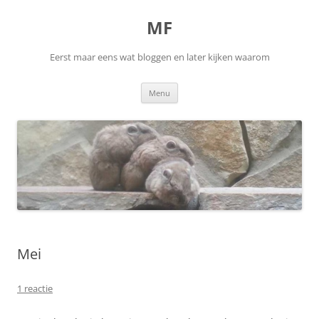
Ga
naar
MF
de
inhoud
Eerst maar eens wat bloggen en later kijken waarom
Menu
Mei
1 reactie