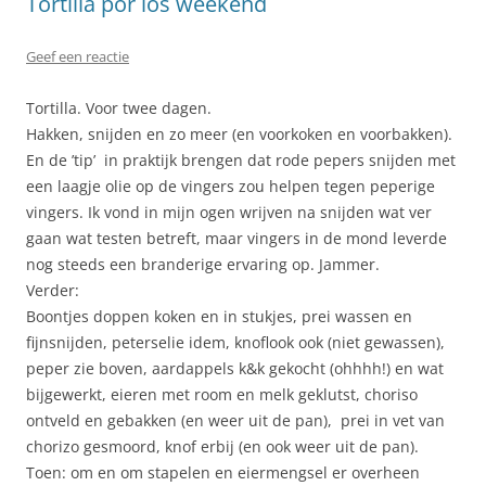
Tortilla por los weekend
Geef een reactie
Tortilla. Voor twee dagen.
Hakken, snijden en zo meer (en voorkoken en voorbakken).
En de ’tip’ in praktijk brengen dat rode pepers snijden met
een laagje olie op de vingers zou helpen tegen peperige
vingers. Ik vond in mijn ogen wrijven na snijden wat ver
gaan wat testen betreft, maar vingers in de mond leverde
nog steeds een branderige ervaring op. Jammer.
Verder:
Boontjes doppen koken en in stukjes, prei wassen en
fijnsnijden, peterselie idem, knoflook ook (niet gewassen),
peper zie boven, aardappels k&k gekocht (ohhhh!) en wat
bijgewerkt, eieren met room en melk geklutst, choriso
ontveld en gebakken (en weer uit de pan), prei in vet van
chorizo gesmoord, knof erbij (en ook weer uit de pan).
Toen: om en om stapelen en eiermengsel er overheen