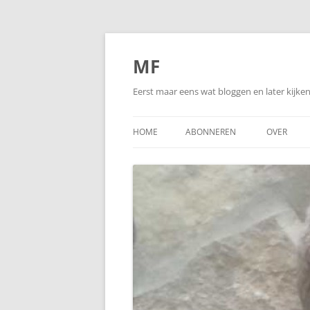
Ga
naar
de
MF
inhoud
Eerst maar eens wat bloggen en later kijk
HOME
ABONNEREN
OVER