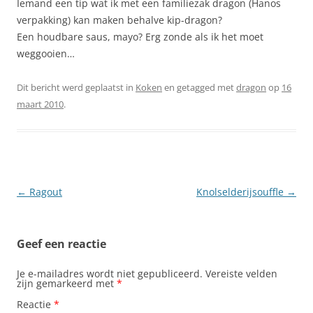
Iemand een tip wat ik met een familiezak dragon (Hanos
verpakking) kan maken behalve kip-dragon?
Een houdbare saus, mayo? Erg zonde als ik het moet
weggooien…
Dit bericht werd geplaatst in
Koken
en getagged met
dragon
op
16
maart 2010
.
Berichtnavigatie
←
Ragout
Knolselderijsouffle
→
Geef een reactie
Je e-mailadres wordt niet gepubliceerd.
Vereiste velden
zijn gemarkeerd met
*
Reactie
*