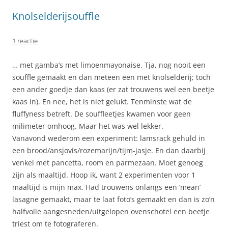
Knolselderijsouffle
1 reactie
… met gamba’s met limoenmayonaise. Tja, nog nooit een
souffle gemaakt en dan meteen een met knolselderij; toch
een ander goedje dan kaas (er zat trouwens wel een beetje
kaas in). En nee, het is niet gelukt. Tenminste wat de
fluffyness betreft. De souffleetjes kwamen voor geen
milimeter omhoog. Maar het was wel lekker.
Vanavond wederom een experiment: lamsrack gehuld in
een brood/ansjovis/rozemarijn/tijm-jasje. En dan daarbij
venkel met pancetta, room en parmezaan. Moet genoeg
zijn als maaltijd. Hoop ik, want 2 experimenten voor 1
maaltijd is mijn max. Had trouwens onlangs een ‘mean’
lasagne gemaakt, maar te laat foto’s gemaakt en dan is zo’n
halfvolle aangesneden/uitgelopen ovenschotel een beetje
triest om te fotograferen.