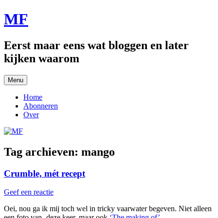
Ga
MF
naar
de
inhoud
Eerst maar eens wat bloggen en later
kijken waarom
Menu
Home
Abonneren
Over
Tag archieven:
mango
Crumble, mét recept
Geef een reactie
Oei, nou ga ik mij toch wel in tricky vaarwater begeven. Niet alleen
een foto van- deze keer, maar ook
‘The making of’
.