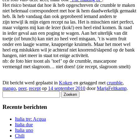
Het risico bestaat dat hoe ik heb opgeschreven de crumble te maken
niet helemaal correspondeert met hoe ik hem daadwerkelijk gemaakt
heb. Ik heb vandaag dan ook geprobeerd iemand anders te
zijn terwijl ik mijn eigen recept na las. Het is misschien niet perfect,
maar volgens mij kan de lezer (kok!) een heel eind komen. Ik raad
in ieder geval aan een poging te wagen. Aan het uiterlijk van dit
toetje (of brunch) kan niet zo heel veel misgaan, ’t is warm fruit
onder een laagje warme, knapperige kruimels. Maar het moet wel
heel erg mislukken wil je achteraf niet knorrend/slapend op de bank
hangen, niet meer in staat tot enige activiteit.
nb: de foto hier toont als ’toef’ op de crumble, mascarpone
vermengd met slagroom… niet doen! (zie recept, slagroom smelt)
Dit bericht werd geplaatst in
Koken
en getagged met
crumble
,
mango
,
peer
,
recept
op
14 september 2010
door
MarjaFeltkamp
.
Zoeken
naar:
Recente berichten
Italia tre: Acqua
Italia due
Italia uno
Chili