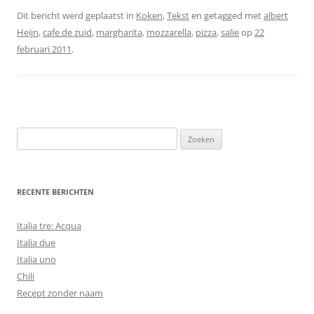
Dit bericht werd geplaatst in
Koken
,
Tekst
en getagged met
albert
Heijn
,
cafe de zuid
,
margharita
,
mozzarella
,
pizza
,
salie
op
22
februari 2011
.
Zoeken
naar:
RECENTE BERICHTEN
Italia tre: Acqua
Italia due
Italia uno
Chili
Recept zonder naam