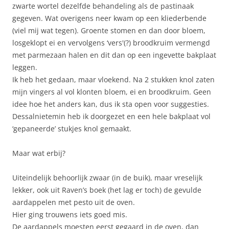
zwarte wortel dezelfde behandeling als de pastinaak
gegeven. Wat overigens neer kwam op een kliederbende
(viel mij wat tegen). Groente stomen en dan door bloem,
losgeklopt ei en vervolgens ‘vers'(?) broodkruim vermengd
met parmezaan halen en dit dan op een ingevette bakplaat
leggen.
Ik heb het gedaan, maar vloekend. Na 2 stukken knol zaten
mijn vingers al vol klonten bloem, ei en broodkruim. Geen
idee hoe het anders kan, dus ik sta open voor suggesties.
Dessalnietemin heb ik doorgezet en een hele bakplaat vol
‘gepaneerde’ stukjes knol gemaakt.
Maar wat erbij?
Uiteindelijk behoorlijk zwaar (in de buik), maar vreselijk
lekker, ook uit Raven’s boek (het lag er toch) de gevulde
aardappelen met pesto uit de oven.
Hier ging trouwens iets goed mis.
De aardappels moesten eerst gegaard in de oven, dan