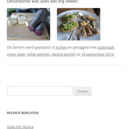
Desondanks was alles wel erg lekker!
Dit bericht werd geplaatst in
Koken
en getagged met
pastinaak
,
vinex jager
,
wilde zwijnen
,
zwarte wortel
op
18 september 2010
.
Zoeken
naar:
RECENTE BERICHTEN
Italia tre: Acqua