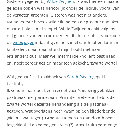
Gisteren gegeten bij
Wilde Zwijnen
. Ik was hier een maand
geleden ook en was behoorlijk onder de indruk. Vooral van
de vergeten groenten. Gisteren was het niet anders.
Na het eerste bezoek wilde ik meteen de groente namaken,
maar dit bleek niet simpel. Wilde Zwijnen maakt volgens
mij gebruik van een rookoven en die heb ik niet. Nou zou ik
de
vinex jager
indachtig zelf iets in elkaar hebben kunnen
knutselen, maar daar stond mijn hoofd niet naar.
Iets anders dus. Maar wel met ‘harde knollen’; pastinaak
en, nooit eerder gezien maar toch gekocht, ‘zwarte wortel’.
Wat gedaan? Het kookboek van
Sarah Raven
gepakt
basically.
Ik vond in haar boek een recept voor ‘knisperig gebakken
pastinaak met parmezaan’. Vrij interpreterend heb ik de
zwarte wortel dezelfde behandeling als de pastinaak
gegeven. Wat overigens neer kwam op een kliederbende
(viel mij wat tegen). Groente stomen en dan door bloem,
losgeklopt ei en vervolgens ‘vers'(?) broodkruim vermengd