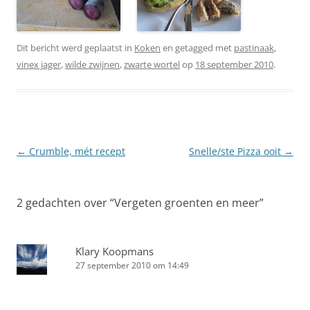
Dit bericht werd geplaatst in
Koken
en getagged met
pastinaak
,
vinex jager
,
wilde zwijnen
,
zwarte wortel
op
18 september 2010
.
Berichtnavigatie
←
Crumble, mét recept
Snelle/ste Pizza ooit
→
2 gedachten over “
Vergeten groenten en meer
”
Klary Koopmans
27 september 2010 om 14:49