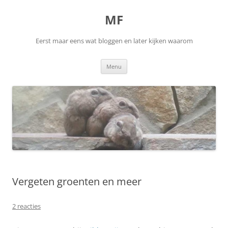
Ga
naar
MF
de
inhoud
Eerst maar eens wat bloggen en later kijken waarom
Menu
Vergeten groenten en meer
2 reacties