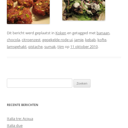
Dit bericht werd geplaatst in
Koken
en getagged met
banaan
,
chocola
,
citroenzest
,
gepekelde rode ui
,
jamie
,
kebab
,
kofte
,
lamsgehakt
,
pistache
,
sumak
,
tijm
op
11 oktober 2010
.
Zoeken
naar:
RECENTE BERICHTEN
Italia tre: Acqua
Italia due