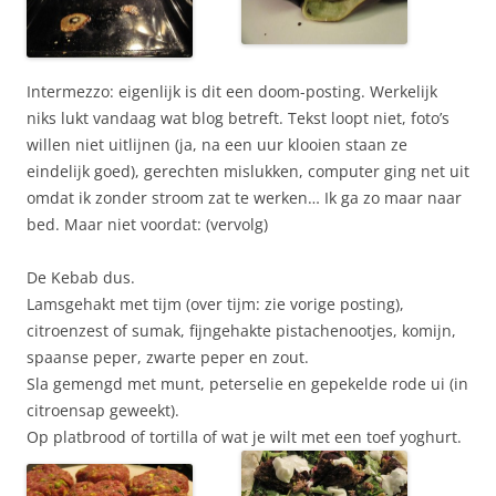
Intermezzo: eigenlijk is dit een doom-posting. Werkelijk
niks lukt vandaag wat blog betreft. Tekst loopt niet, foto’s
willen niet uitlijnen (ja, na een uur klooien staan ze
eindelijk goed), gerechten mislukken, computer ging net uit
omdat ik zonder stroom zat te werken… Ik ga zo maar naar
bed. Maar niet voordat: (vervolg)
De Kebab dus.
Lamsgehakt met tijm (over tijm: zie vorige posting),
citroenzest of sumak, fijngehakte pistachenootjes, komijn,
spaanse peper, zwarte peper en zout.
Sla gemengd met munt, peterselie en gepekelde rode ui (in
citroensap geweekt).
Op platbrood of tortilla of wat je wilt met een toef yoghurt.