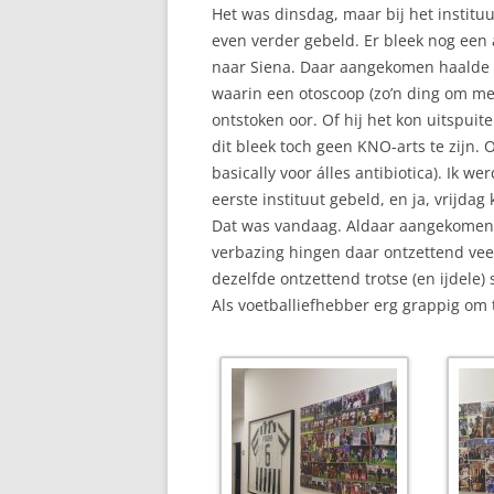
Het was dinsdag, maar bij het institu
even verder gebeld. Er bleek nog een 
naar Siena. Daar aangekomen haalde e
waarin een otoscoop (zo’n ding om mee 
ontstoken oor. Of hij het kon uitspuit
dit bleek toch geen KNO-arts te zijn. Op
basically voor álles antibiotica). Ik we
eerste instituut gebeld, en ja, vrijdag k
Dat was vandaag. Aldaar aangekomen k
verbazing hingen daar ontzettend veel 
dezelfde ontzettend trotse (en ijdele)
Als voetballiefhebber erg grappig om t