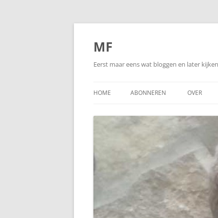
Ga
naar
de
MF
inhoud
Eerst maar eens wat bloggen en later kijk
HOME
ABONNEREN
OVER