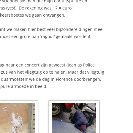
vriendelijke man die mijn oor uitspuitte en
as (yes!). De rekening was 17,= euro.
erkeersboetes we gaan ontvangen.
want we maken hier best veel bijzondere dingen mee.
 moet een grote pan ‘ragout’ gemaakt worden!
g naar een concert zijn geweest (Joan as Police
zus van het vliegtuig op te halen. Maar dat vliegtuig
, dus ‘moesten’ we de dag in Florence doorbrengen.
 pure armoede in beeld.