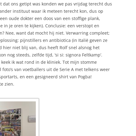
ut dat ons getipt was konden we pas vrijdag terecht dus
ander instituut waar ik meteen terecht kon, dus op
en oude dokter een doos van een stoffige plank,
in je oren te kijken). Conclusie: een verstopt en
en? Nee, want dat mocht hij niet. Verwarring compleet;
lossing: pijnstillers en antibiotica (in Italië geven ze
rd hier niet blij van, dus heeft Rolf snel alsnog het
on nog steeds, zelfde tijd, ‘si si: signora Feltkamp’.
eek ik wat rond in de kliniek. Tot mijn stomme
foto’s van voetballers uit de Serie A met telkens weer
 sportarts, en een gesigneerd shirt van Pogba!
e zien.