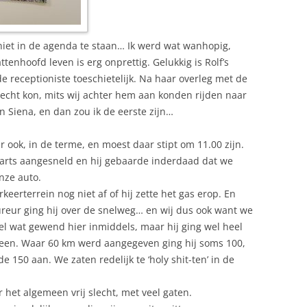
niet in de agenda te staan… Ik werd wat wanhopig,
enhoofd leven is erg onprettig. Gelukkig is Rolf’s
e receptioniste toeschietelijk. Na haar overleg met de
terecht kon, mits wij achter hem aan konden rijden naar
 Siena, en dan zou ik de eerste zijn…
 ook, in de terme, en moest daar stipt om 11.00 zijn.
rts aangesneld en hij gebaarde inderdaad dat we
nze auto.
keerterrein nog niet af of hij zette het gas erop. En
oureur ging hij over de snelweg… en wij dus ook want we
el wat gewend hier inmiddels, maar hij ging wel heel
heen. Waar 60 km werd aangegeven ging hij soms 100,
150 aan. We zaten redelijk te ‘holy shit-ten’ in de
r het algemeen vrij slecht, met veel gaten.