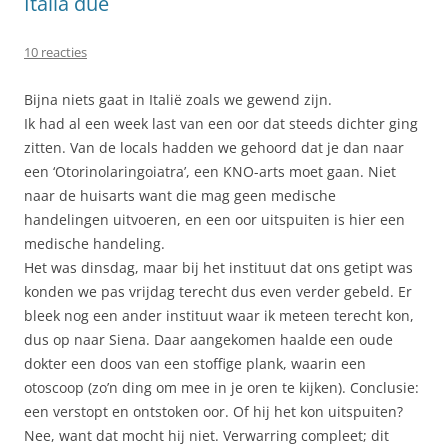
Italia due
10 reacties
Bijna niets gaat in Italië zoals we gewend zijn.
Ik had al een week last van een oor dat steeds dichter ging
zitten. Van de locals hadden we gehoord dat je dan naar
een ‘Otorinolaringoiatra’, een KNO-arts moet gaan. Niet
naar de huisarts want die mag geen medische
handelingen uitvoeren, en een oor uitspuiten is hier een
medische handeling.
Het was dinsdag, maar bij het instituut dat ons getipt was
konden we pas vrijdag terecht dus even verder gebeld. Er
bleek nog een ander instituut waar ik meteen terecht kon,
dus op naar Siena. Daar aangekomen haalde een oude
dokter een doos van een stoffige plank, waarin een
otoscoop (zo’n ding om mee in je oren te kijken). Conclusie:
een verstopt en ontstoken oor. Of hij het kon uitspuiten?
Nee, want dat mocht hij niet. Verwarring compleet; dit