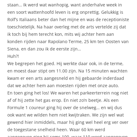
staan… Ik werd wat wanhopig, want anderhalve week in
een soort wattenhoofd leven is erg onprettig. Gelukkig is
Rolf’s Italiaans beter dan het mijne en was de receptioniste
toeschietelijk. Na haar overleg met de arts vertelde zij dat
ik toch bij hem terecht kon, mits wij achter hem aan
konden rijden naar Rapolano Terme, 25 km ten Oosten van
Siena, en dan zou ik de eerste zijn…
Huh?!
We begrepen het goed. Hij werkte daar ook, in de terme,
en moest daar stipt om 11.00 zijn. Na 15 minuten wachten
kwam er een arts aangesneld en hij gebaarde inderdaad
dat we achter hem aan moesten rijden met onze auto.
En toen ging het los! We waren het parkeerterrein nog niet
af of hij zette het gas erop. En niet zo’n beetje. Als een
Formule 1 coureur ging hij over de snelweg… en wij dus
ook want we wilden hem niet kwijtraken. We zijn wel wat
gewend hier inmiddels, maar hij ging wel heel erg ver over
de toegestane snelheid heen. Waar 60 km werd
aangegeven ging hij soms 100, waar 110 werd aangegeven