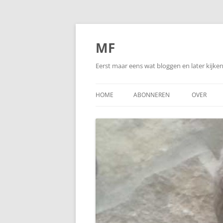
Ga
naar
de
MF
inhoud
Eerst maar eens wat bloggen en later kijk
HOME
ABONNEREN
OVER