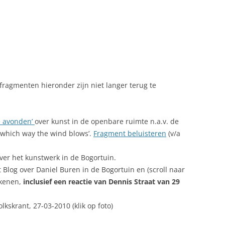
ragmenten hieronder zijn niet langer terug te
e avonden’
over kunst in de openbare ruimte n.a.v. de
 which way the wind blows’.
Fragment beluisteren
(v/a
ver het kunstwerk in de Bogortuin.
t Blog over Daniel Buren in de Bogortuin en (scroll naar
kenen,
inclusief een reactie van Dennis Straat van 29
lkskrant, 27-03-2010 (klik op foto)