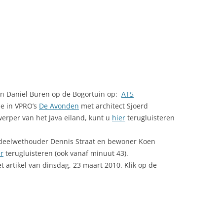
an Daniel Buren op de Bogortuin op:
AT5
de in VPRO’s
De Avonden
met architect Sjoerd
rper van het Java eiland, kunt u
hier
terugluisteren
sdeelwethouder Dennis Straat en bewoner Koen
er
terugluisteren (ook vanaf minuut 43).
et artikel van dinsdag, 23 maart 2010. Klik op de