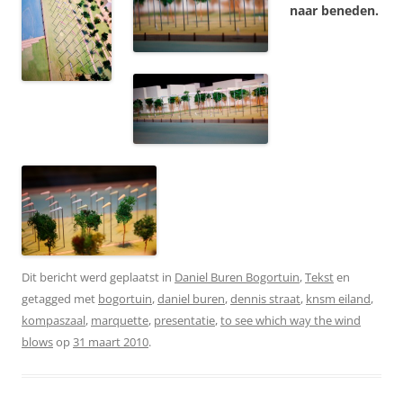
naar beneden.
Dit bericht werd geplaatst in
Daniel Buren Bogortuin
,
Tekst
en
getagged met
bogortuin
,
daniel buren
,
dennis straat
,
knsm eiland
,
kompaszaal
,
marquette
,
presentatie
,
to see which way the wind
blows
op
31 maart 2010
.