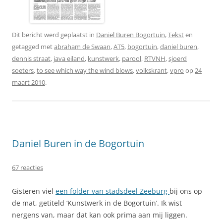
Dit bericht werd geplaatst in
Daniel Buren Bogortuin
,
Tekst
en
getagged met
abraham de Swaan
,
AT5
,
bogortuin
,
daniel buren
,
dennis straat
,
java eiland
,
kunstwerk
,
parool
,
RTVNH
,
sjoerd
soeters
,
to see which way the wind blows
,
volkskrant
,
vpro
op
24
maart 2010
.
Daniel Buren in de Bogortuin
67 reacties
Gisteren viel
een folder van stadsdeel Zeeburg
bij ons op
de mat, getiteld ‘Kunstwerk in de Bogortuin’. Ik wist
nergens van, maar dat kan ook prima aan mij liggen.