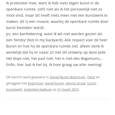
Ik protesteer mee, want ik heb niets tegen kunst in de
openbare ruimte, zelfs niet als ik het persoonlijk niet zo
mooi vind, maar dit heeft niets meer met een kunstwerk te
maken; dit is een invasie, waarbij de openbare ruimte door
kunst ‘besloten’ wordt.
ps: een kanttekening, want ik wil niet worden gezien als
een ‘Nimby’ (Not in my backyard). Alle respect voor de heer
Buren en hoe hij de openbare ruimte ziet, alleen denk ik
werkelijk dat hij er naast zit met dit ontwerp op deze plek.
Het klopt niet, het past niet, het is niet-des-Bogortuins…
Enfin, hier laat ik het bij. Ik hoor graag uw aller mening!
Dit bericht werd geplaatst in
Daniel Buren Bogortuin
,
Tekst
en
getagged met
bogortuin
,
daniel buren
,
dennis straat
,
kunst
,
kunstwerk
,
stadsdeel zeeburg
op
21 maart 2010
.