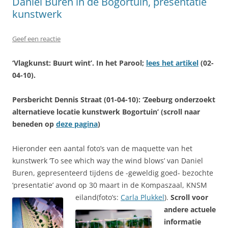
Daniel Buren in de Bogortuin, presentatie
kunstwerk
Geef een reactie
‘Vlagkunst: Buurt wint’. In het Parool;
lees het artikel
(02-
04-10).
Persbericht Dennis Straat
(01-04-10): ‘Zeeburg onderzoekt
alternatieve locatie kunstwerk Bogortuin’ (scroll naar
beneden op
deze pagina
)
Hieronder een aantal foto’s van de maquette van het
kunstwerk ‘To see which way the wind blows’ van Daniel
Buren, gepresenteerd tijdens de -geweldig goed- bezochte
‘presentatie’ avond op 30 maart in de Kompaszaal, KNSM
eiland(foto’s:
Carla Plukkel
).
Scroll voor
andere actuele
informatie