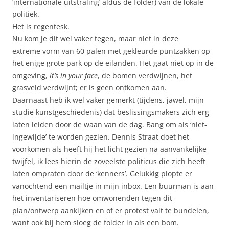
‘internationale uitstraling’ aldus de folder) van de lokale
politiek.
Het is regentesk.
Nu kom je dit wel vaker tegen, maar niet in deze
extreme vorm van 60 palen met gekleurde puntzakken op
het enige grote park op de eilanden. Het gaat niet op in de
omgeving,
it’s in your face
, de bomen verdwijnen, het
grasveld verdwijnt; er is geen ontkomen aan.
Daarnaast heb ik wel vaker gemerkt (tijdens, jawel, mijn
studie kunstgeschiedenis) dat beslissingsmakers zich erg
laten leiden door de waan van de dag. Bang om als ‘niet-
ingewijde’ te worden gezien. Dennis Straat doet het
voorkomen als heeft hij het licht gezien na aanvankelijke
twijfel, ik lees hierin de zoveelste politicus die zich heeft
laten ompraten door de ‘kenners’. Gelukkig plopte er
vanochtend een mailtje in mijn inbox. Een buurman is aan
het inventariseren hoe omwonenden tegen dit
plan/ontwerp aankijken en of er protest valt te bundelen,
want ook bij hem sloeg de folder in als een bom.