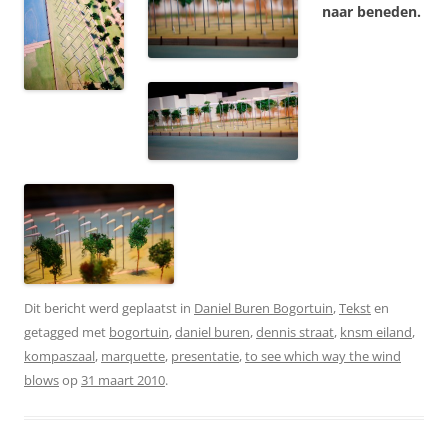
naar beneden.
Dit bericht werd geplaatst in
Daniel Buren Bogortuin
,
Tekst
en
getagged met
bogortuin
,
daniel buren
,
dennis straat
,
knsm eiland
,
kompaszaal
,
marquette
,
presentatie
,
to see which way the wind
blows
op
31 maart 2010
.