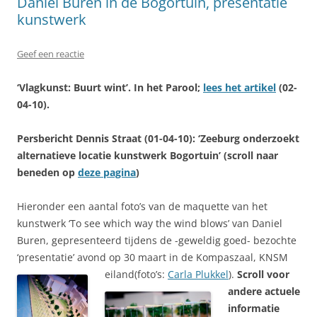
Daniel Buren in de Bogortuin, presentatie
kunstwerk
Geef een reactie
‘Vlagkunst: Buurt wint’. In het Parool;
lees het artikel
(02-
04-10).
Persbericht Dennis Straat
(01-04-10): ‘Zeeburg onderzoekt
alternatieve locatie kunstwerk Bogortuin’ (scroll naar
beneden op
deze pagina
)
Hieronder een aantal foto’s van de maquette van het
kunstwerk ‘To see which way the wind blows’ van Daniel
Buren, gepresenteerd tijdens de -geweldig goed- bezochte
‘presentatie’ avond op 30 maart in de Kompaszaal, KNSM
eiland(foto’s:
Carla Plukkel
).
Scroll voor
andere actuele
informatie