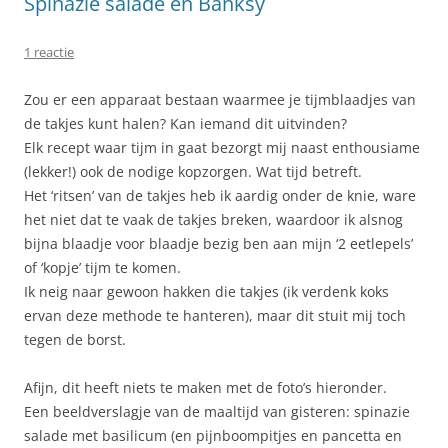
Spinazie salade en Banksy
1 reactie
Zou er een apparaat bestaan waarmee je tijmblaadjes van
de takjes kunt halen? Kan iemand dit uitvinden?
Elk recept waar tijm in gaat bezorgt mij naast enthousiame
(lekker!) ook de nodige kopzorgen. Wat tijd betreft.
Het ‘ritsen’ van de takjes heb ik aardig onder de knie, ware
het niet dat te vaak de takjes breken, waardoor ik alsnog
bijna blaadje voor blaadje bezig ben aan mijn ‘2 eetlepels’
of ‘kopje’ tijm te komen.
Ik neig naar gewoon hakken die takjes (ik verdenk koks
ervan deze methode te hanteren), maar dit stuit mij toch
tegen de borst.
Afijn, dit heeft niets te maken met de foto’s hieronder.
Een beeldverslagje van de maaltijd van gisteren: spinazie
salade met basilicum (en pijnboompitjes en pancetta en