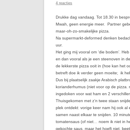
4 reacties
Drukke dag vandaag. Tot 18.30 in bespr
Mwah, geen energie meer. Partner gebel
maar-oh-zo-smakelijke pizza.
Na supermarkt-deformed denken bedacht i
uur.
Het ging mij vooral om ‘die bodem’. Heb
en dan vooral als je een steenoven in d
de lekkerste pizza ooit in (hoe kan het
betreft doe ik verder geen moeite; ik he
Dus bij plaatselijk zaakje Arabisch platb
korianderhumus (niet voor op de pizza.
ingedoken voor wat ham en 2 verschille
Thuisgekomen met z’n twee staan snijde
plek ontdekt: vorige keer nam hij ook a
samen naast elkaar te snijden. 10 minut
tomatensaus (of niet… noem ik niet in h
gekochte saus, maar het hoeft niet, beet