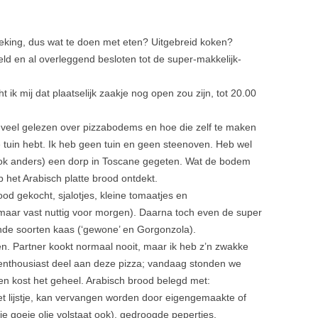
eking, dus wat te doen met eten? Uitgebreid koken?
d en al overleggend besloten tot de super-makkelijk-
k mij dat plaatselijk zaakje nog open zou zijn, tot 20.00
 veel gelezen over pizzabodems en hoe die zelf te maken
e tuin hebt. Ik heb geen tuin en geen steenoven. Heb wel
 ook anders) een dorp in Toscane gegeten. Wat de bodem
b het Arabisch platte brood ontdekt.
rood gekocht, sjalotjes, kleine tomaatjes en
 maar vast nuttig voor morgen). Daarna toch even de super
nde soorten kaas (‘gewone’ en Gorgonzola).
n. Partner kookt normaal nooit, maar ik heb z’n zwakke
l enthousiast deel aan deze pizza; vandaag stonden we
en kost het geheel. Arabisch brood belegd met:
et lijstje, kan vervangen worden door eigengemaakte of
je goeie olie volstaat ook), gedroogde pepertjes,