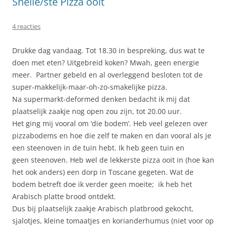
Snelle/ste Pizza ooit
4 reacties
Drukke dag vandaag. Tot 18.30 in bespreking, dus wat te
doen met eten? Uitgebreid koken? Mwah, geen energie
meer. Partner gebeld en al overleggend besloten tot de
super-makkelijk-maar-oh-zo-smakelijke pizza.
Na supermarkt-deformed denken bedacht ik mij dat
plaatselijk zaakje nog open zou zijn, tot 20.00 uur.
Het ging mij vooral om ‘die bodem’. Heb veel gelezen over
pizzabodems en hoe die zelf te maken en dan vooral als je
een steenoven in de tuin hebt. Ik heb geen tuin en
geen steenoven. Heb wel de lekkerste pizza ooit in (hoe kan
het ook anders) een dorp in Toscane gegeten. Wat de
bodem betreft doe ik verder geen moeite; ik heb het
Arabisch platte brood ontdekt.
Dus bij plaatselijk zaakje Arabisch platbrood gekocht,
sjalotjes, kleine tomaatjes en korianderhumus (niet voor op