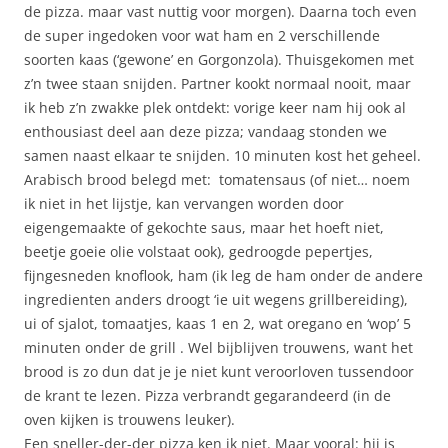
de pizza. maar vast nuttig voor morgen). Daarna toch even
de super ingedoken voor wat ham en 2 verschillende
soorten kaas (‘gewone’ en Gorgonzola). Thuisgekomen met
z’n twee staan snijden. Partner kookt normaal nooit, maar
ik heb z’n zwakke plek ontdekt: vorige keer nam hij ook al
enthousiast deel aan deze pizza; vandaag stonden we
samen naast elkaar te snijden. 10 minuten kost het geheel.
Arabisch brood belegd met: tomatensaus (of niet… noem
ik niet in het lijstje, kan vervangen worden door
eigengemaakte of gekochte saus, maar het hoeft niet,
beetje goeie olie volstaat ook), gedroogde pepertjes,
fijngesneden knoflook, ham (ik leg de ham onder de andere
ingredienten anders droogt ‘ie uit wegens grillbereiding),
ui of sjalot, tomaatjes, kaas 1 en 2, wat oregano en ‘wop’ 5
minuten onder de grill . Wel bijblijven trouwens, want het
brood is zo dun dat je je niet kunt veroorloven tussendoor
de krant te lezen. Pizza verbrandt gegarandeerd (in de
oven kijken is trouwens leuker).
Een sneller-der-der pizza ken ik niet. Maar vooral: hij is