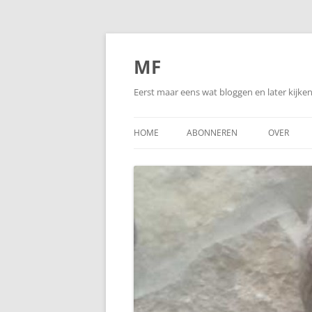
Ga
naar
de
MF
inhoud
Eerst maar eens wat bloggen en later kijk
HOME
ABONNEREN
OVER