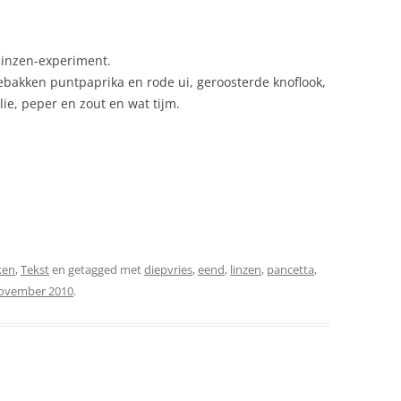
 linzen-experiment.
 gebakken puntpaprika en rode ui, geroosterde knoflook,
ie, peper en zout en wat tijm.
ken
,
Tekst
en getagged met
diepvries
,
eend
,
linzen
,
pancetta
,
ovember 2010
.