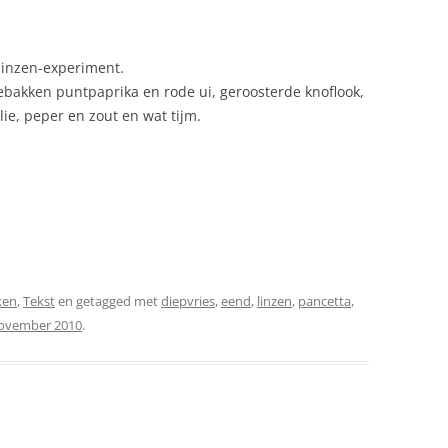
 linzen-experiment.
 gebakken puntpaprika en rode ui, geroosterde knoflook,
ie, peper en zout en wat tijm.
ken
,
Tekst
en getagged met
diepvries
,
eend
,
linzen
,
pancetta
,
ovember 2010
.