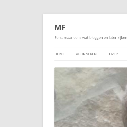
Ga
naar
de
MF
inhoud
Eerst maar eens wat bloggen en later kijk
HOME
ABONNEREN
OVER