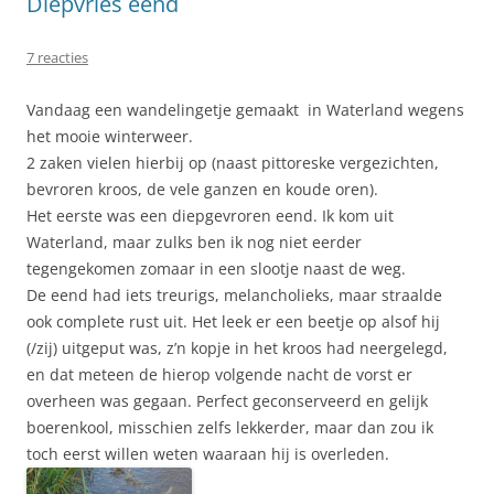
Diepvries eend
7 reacties
Vandaag een wandelingetje gemaakt in Waterland wegens
het mooie winterweer.
2 zaken vielen hierbij op (naast pittoreske vergezichten,
bevroren kroos, de vele ganzen en koude oren).
Het eerste was een diepgevroren eend. Ik kom uit
Waterland, maar zulks ben ik nog niet eerder
tegengekomen zomaar in een slootje naast de weg.
De eend had iets treurigs, melancholieks, maar straalde
ook complete rust uit. Het leek er een beetje op alsof hij
(/zij) uitgeput was, z’n kopje in het kroos had neergelegd,
en dat meteen de hierop volgende nacht de vorst er
overheen was gegaan. Perfect geconserveerd en gelijk
boerenkool, misschien zelfs lekkerder, maar dan zou ik
toch eerst willen weten waaraan hij is overleden.