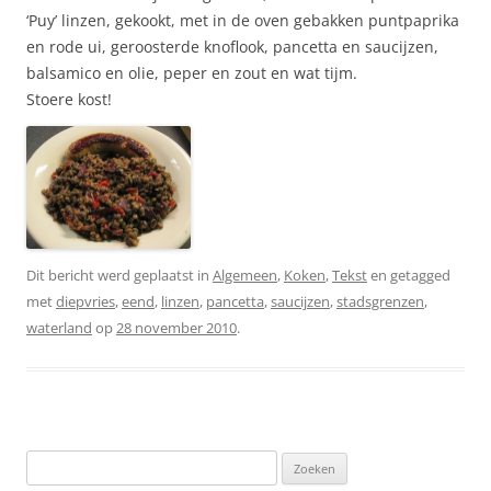
‘Puy’ linzen, gekookt, met in de oven gebakken puntpaprika
en rode ui, geroosterde knoflook, pancetta en saucijzen,
balsamico en olie, peper en zout en wat tijm.
Stoere kost!
Dit bericht werd geplaatst in
Algemeen
,
Koken
,
Tekst
en getagged
met
diepvries
,
eend
,
linzen
,
pancetta
,
saucijzen
,
stadsgrenzen
,
waterland
op
28 november 2010
.
Zoeken
naar: